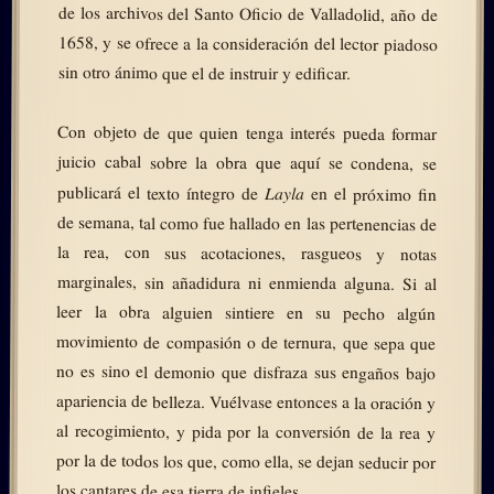
de los archivos del Santo Oficio de Valladolid, año de
1658, y se ofrece a la consideración del lector piadoso
sin otro ánimo que el de instruir y edificar.
Con objeto de que quien tenga interés pueda formar
juicio cabal sobre la obra que aquí se condena, se
Layla
publicará el texto íntegro de
en el próximo fin
de semana, tal como fue hallado en las pertenencias de
la rea, con sus acotaciones, rasgueos y notas
marginales, sin añadidura ni enmienda alguna. Si al
leer la obra alguien sintiere en su pecho algún
movimiento de compasión o de ternura, que sepa que
no es sino el demonio que disfraza sus engaños bajo
apariencia de belleza. Vuélvase entonces a la oración y
al recogimiento, y pida por la conversión de la rea y
por la de todos los que, como ella, se dejan seducir por
los cantares de esa tierra de infieles.