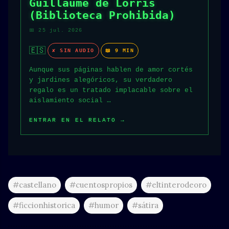
Guillaume de Lorris
(Biblioteca Prohibida)
📅 25 jul. 2026
🇪🇸
✘ SIN AUDIO
📖 9 MIN
Aunque sus páginas hablen de amor cortés
y jardines alegóricos, su verdadero
regalo es un tratado implacable sobre el
aislamiento social …
ENTRAR EN EL RELATO →
#castellano
#cuentospropios
#eltinterodeoro
#ficcionhistorica
#humor
#sátira