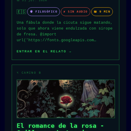
📅 31 jul. 2026
🇪🇸
🧠 FILOSÓFICO
✘ SIN AUDIO
📖 9 MIN
Una fábula donde la cicuta sigue matando,
solo que ahora viene endulzada con sirope
de fresa. @import
url('https://fonts.googleapis.com…
ENTRAR EN EL RELATO →
⌥ CAMINO B
El romance de la rosa -