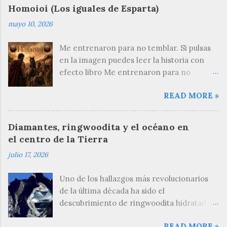
c
Homoioi (Los iguales de Esparta)
a
mayo 10, 2026
r
u
n
Me entrenaron para no temblar. Si pulsas
c
en la imagen puedes leer la historia con
o
efecto libro Me entrenaron para no
m
e
temblar; esta es mi virtud. Cuando veo que
n
READ MORE »
otros hombres tiemblan se me revuelve el
t
estómago. Dicen que cuando nací, los
a
ancianos de la aldea me examinaron. Me
r
Diamantes, ringwoodita y el océano en
i
levantaron y me palparon como a una res
el centro de la Tierra
o
en el mercado. Buscaban algún defecto.
julio 17, 2026
Alguna imperfección. Alguna señal de que
no era un hijo digno de Esparta . No la
Uno de los hallazgos más revolucionarios
encontraron, y por eso hoy puedes leer
de la última década ha sido el
esta historia. No fui arrojado al Taigeto, a la
descubrimiento de ringwoodita hidratada
sima de los Apótetas, donde terminan los
en diamantes de la zona de Juína (Brasil).
bebés enclenques. De ellos no se habla. No
READ MORE »