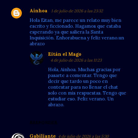
Ainhoa
1 de julio de 2026 a las 23:32
C
Hola Eitan, me parece un relato muy bien
o
escrito y ficcionado. Hagamos que estaba
m
esperando ya que saliera la Santa
Inquisición. Enhorabuena y feliz verano.un
e
abrazo
n
Eitán el Mago
t
4 de julio de 2026 a las 11:23
a
Hola, Ainhoa. Muchas gracias por
r
pasarte a comentar. Tengo que
decir que tardo un poco en
i
contestar para no llenar el chat
o
solo con mis respuestas. Tengo que
estudiar eso. Feliz verano. Un
s
abrazo.
RESPONDER
Gabiliante
4 de julio de 2026 a las 5:30