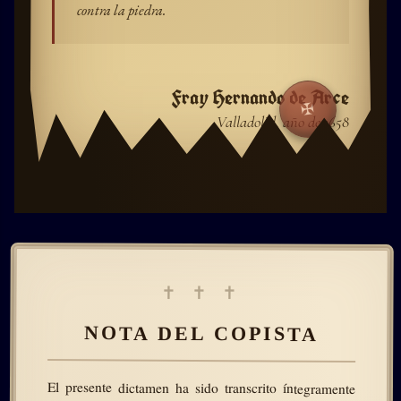
contra la piedra.
Fray Hernando de Arce
✠
Valladolid, año de 1658
✝ ✝ ✝
NOTA DEL COPISTA
El presente dictamen ha sido transcrito íntegramente